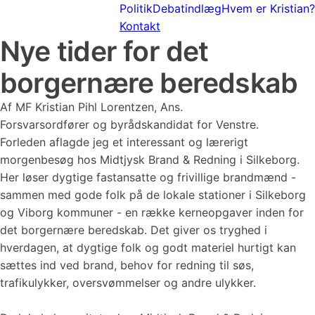
Politik
Debatindlæg
Hvem er Kristian?
Kontakt
Nye tider for det
borgernære beredskab
Af MF Kristian Pihl Lorentzen, Ans.
Forsvarsordfører og byrådskandidat for Venstre.
Forleden aflagde jeg et interessant og lærerigt
morgenbesøg hos Midtjysk Brand & Redning i Silkeborg.
Her løser dygtige fastansatte og frivillige brandmænd -
sammen med gode folk på de lokale stationer i Silkeborg
og Viborg kommuner - en række kerneopgaver inden for
det borgernære beredskab. Det giver os tryghed i
hverdagen, at dygtige folk og godt materiel hurtigt kan
sættes ind ved brand, behov for redning til søs,
trafikulykker, oversvømmelser og andre ulykker.