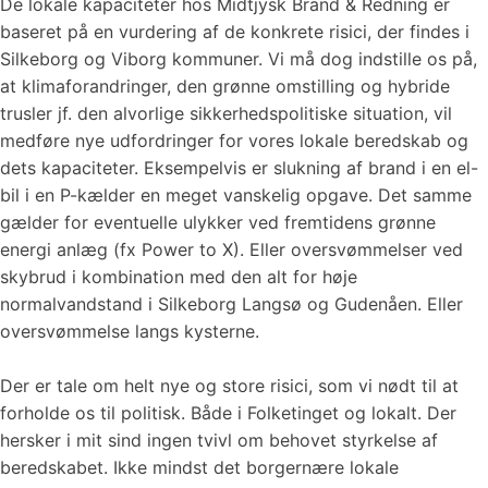
De lokale kapaciteter hos Midtjysk Brand & Redning er
baseret på en vurdering af de konkrete risici, der findes i
Silkeborg og Viborg kommuner. Vi må dog indstille os på,
at klimaforandringer, den grønne omstilling og hybride
trusler jf. den alvorlige sikkerhedspolitiske situation, vil
medføre nye udfordringer for vores lokale beredskab og
dets kapaciteter. Eksempelvis er slukning af brand i en el-
bil i en P-kælder en meget vanskelig opgave. Det samme
gælder for eventuelle ulykker ved fremtidens grønne
energi anlæg (fx Power to X). Eller oversvømmelser ved
skybrud i kombination med den alt for høje
normalvandstand i Silkeborg Langsø og Gudenåen. Eller
oversvømmelse langs kysterne.
Der er tale om helt nye og store risici, som vi nødt til at
forholde os til politisk. Både i Folketinget og lokalt. Der
hersker i mit sind ingen tvivl om behovet styrkelse af
beredskabet. Ikke mindst det borgernære lokale